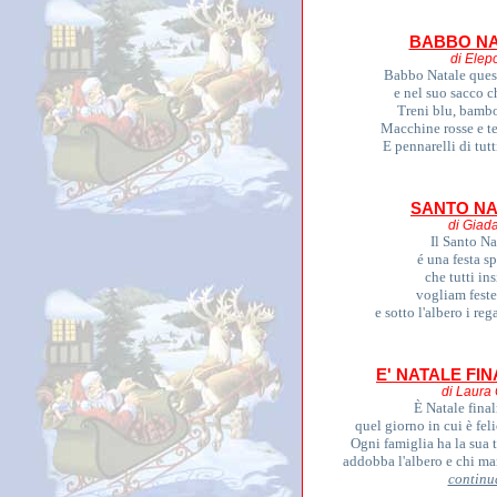
BABBO NA
di Elep
Babbo Natale quest
e nel suo sacco c
Treni blu, bambo
Macchine rosse e te
E pennarelli di tutti
SANTO NA
di Giada
Il Santo Na
é una festa s
che tutti in
vogliam feste
e sotto l'albero i rega
E' NATALE FI
di Laura 
È Natale fina
quel giorno in cui è feli
Ogni famiglia ha la sua 
addobba l'albero e chi man
continu