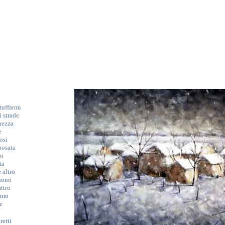
tuffarmi
 strade
hezza
e
osi
posata
lo
ta
 altro
buono
ttro
fumo
e
etti