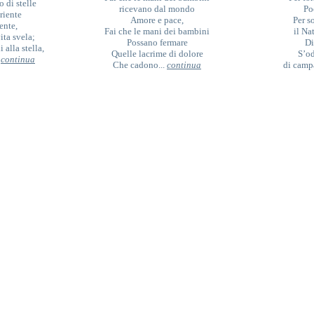
o di stelle
ricevano dal mondo
Po
riente
Amore e pace,
Per s
ente,
Fai che le mani dei bambini
il 
ita svela;
Possano fermare
Di
i alla stella,
Quelle lacrime di dolore
S’od
.
continua
Che cadono...
continua
di camp