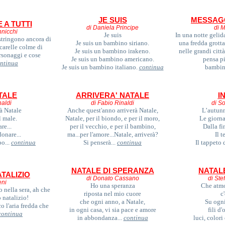
JE SUIS
MESSAGG
 A TUTTI
di Daniela Principe
di M
nnicchi
Je suis
In una notte gelid
 stringono ancora di
Je suis un bambino siriano.
una fredda grotta 
carelle colme di
Je suis un bambino irakeno.
nelle grandi citt
ersonaggi e cose
Je suis un bambino americano.
pensa p
ntinua
Je suis un bambino italiano.
continua
bambin
TALE
ARRIVERA' NATALE
I
naldi
di Fabio Rinaldi
di So
à Natale
Anche quest'anno arriverà Natale,
L’autunn
l male.
Natale, per il biondo, e per il moro,
Le giorna
re...
per il vecchio, e per il bambino,
Dalla fi
donare...
ma...per l'amore...Natale, arriverà?
Il 
po...
continua
Si penserà...
continua
Il tappeto 
NATALE DI SPERANZA
NATAL
TALIZIO
di Donato Cassano
di Ste
eni
Ho una speranza
Che atmo
 nella sera, ah che
riposta nel mio cuore
c
 natalizio!
che ogni anno, a Natale,
Su ogni
o l'aria fredda che
in ogni casa, vi sia pace e amore
fili d
continua
in abbondanza...
continua
luci, colori 