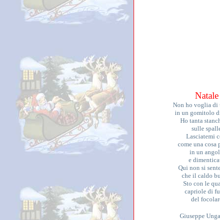
Natale
Non ho voglia di 
in un gomitolo di
Ho tanta stanc
sulle spall
Lasciatemi c
come una cosa 
in un ango
e dimentica
Qui non si sente
che il caldo 
Sto con le qua
capriole di 
del focolar
Giuseppe Ungar