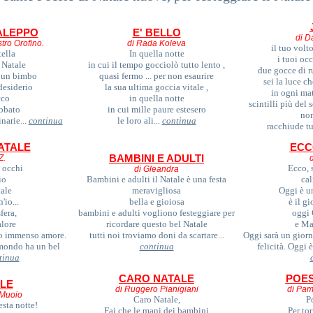
ALEPPO
E' BELLO
di D
ro Orofino.
di Rada Koleva
il tuo volt
ella
In quella notte
i tuoi oc
 Natale
in cui il tempo gocciolò tutto lento ,
due gocce di r
i un bimbo
quasi fermo ... per non esaurire
sei la luce ch
desiderio
la sua ultima goccia vitale ,
in ogni mat
cco
in quella notte
scintilli più del 
bbato
in cui mille paure estesero
non
narie...
continua
le loro ali
...
continua
racchiude tut
ATALE
ECC
Z.
BAMBINI E ADULTI
 occhi
Ecco, 
di Gleandra
io
B
ambini e adulti il Natale è una festa
cal
ale
meravigliosa
Oggi è u
'io...
bella e gioiosa
è il gi
fera,
bambini e adulti vogliono festeggiare per
oggi 
alore
ricordare questo bel Natale
e Ma
ro immenso amore.
tutti noi troviamo doni da scartare...
Oggi sarà un giorno
mondo ha un bel
continua
felicità. Oggi 
tinua
CARO NATALE
POES
ALE
di Ruggero Pianigiani
di Pam
 Muoio
Caro Natale,
P
sta notte!
Fai che le mani dei bambini
Per to