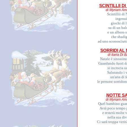
SCINTILLII D
di Myriam Am
Scintillii di 
ingenu
giochi di 
su di un bal
e un albero 
che sbadig
ad uno sconosciuto
SORRIDI AL
di Ilaria Di B
Natale è sinonimo
Guardando fuori da
si incrocia u
Salutando i v
un'aria di f
le persone sorridon
NOTTE S
di Myriam Am
Quel bambino guar
Avrà poco tempo 
e resterà molte 
nella sua div
Ci sarà troppa verità