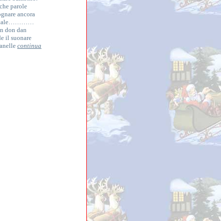
che parole
ognare ancora
Natale…………
n don dan
e il suonare
anelle
continua