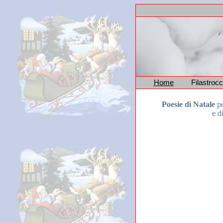
Home
Filastroc
Poesie di Natale
pe
e d