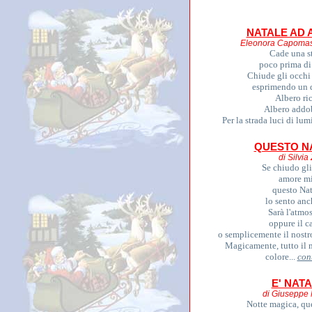
NATALE AD 
Eleonora Capomast
Cade una st
poco prima di
Chiude gli occh
esprimendo un 
Albero ri
Albero addo
Per la strada luci di lumi
QUESTO N
di Silvia 
Se chiudo gli
amore m
questo Nat
lo sento anch
Sarà l'atmos
oppure il c
o semplicemente il nost
Magicamente, tutto il 
colore...
con
E' NAT
di Giuseppe
Notte magica, que