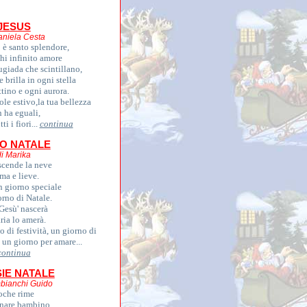
JESUS
aniela Cesta
o è santo splendore,
chi infinito amore
ugiada che scintillano,
e brilla in ogni stella
tino e ogni aurora.
sole estivo,la tua bellezza
 ha eguali,
ti i fiori...
continua
O NATALE
di Marika
scende la neve
ma e lieve.
n giorno speciale
orno di Natale.
Gesù' nascerà
ria lo amerà.
 di festività, un giorno di
è un giorno per amare...
continua
IE NATALE
bianchi Guido
oche rime
rnare bambino.