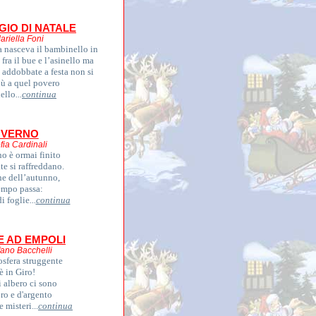
IO DI NATALE
ariella Foni
a nasceva il bambinello in
fra il bue e l’asinello ma
à addobbate a festa non si
iù a quel povero
ello
...
continua
NVERNO
fia Cardinali
o è ormai finito
te si raffreddano.
ne dell’autunno,
tempo passa:
di foglie
...
continua
E AD EMPOLI
fano Bacchelli
sfera struggente
'è in Giro!
 albero ci sono
'oro e d'argento
e misteri...
continua