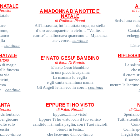
I NATALE
A
brosini
A MADONNA D’A NOTTE E'
di L
Natale
NATALE
i
Scrivi una canz
di Raffaele Pisani
luce
All’intrasatta, int’’a nuttata cupa, na stella
de
cone,
d’oro accumparette ‘n cielo… “Venite…
Cantala
stanco
currite”… alluccava quaccuno… ‘Mparanza
echeggi
lia
ate vvoce...
continua
...
continua
L'atte
 NATALE
RIFLESSI
E' NATO GESU' BAMBINO
artolo
di Ilaria Di Bartolo
 di magia.
La solit
E' nato Gesù Bambino
lla finestra
che n
in una piccola capanna
na via
il cuore s
La mamma lo veglia
icini,
il sorriso
e gli canta una ninna nanna
esta
mentre le lacrime 
Gli Angeli le fan eco in coro...
continua
o...
continua
ANTA
EPPURE TI HO VISTO
brosini
di Fabio Rinaldi
di Cl
da lontano.
Eppure...Ti ho visto!
Speriamo 
per giocare
Eppure Ti ho visto, con il tuo sorriso
Tutti attend
volte solo
candido...là...sulla paglia, con i Tuoi riccioli
Come
ersità
biondi in testa...
Con la sp
....
continua
che facevano di...
continua
I regali des