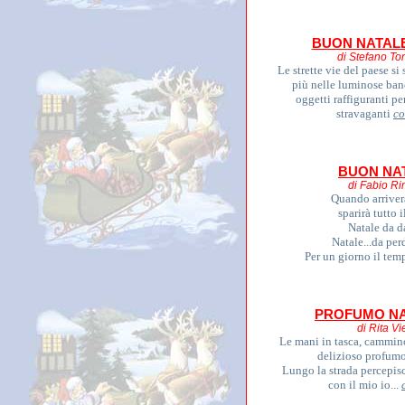
BUON NATALE
di Stefano To
Le strette vie del paese si
più nelle luminose ban
oggetti raffiguranti p
stravaganti
co
BUON NA
di Fabio Ri
Quando arriver
sparirà tutto i
Natale da da
Natale...da per
Per un giorno il tem
PROFUMO NA
di Rita Vi
Le mani in tasca, cammino
delizioso profumo
Lungo la strada percepisc
con il mio io...