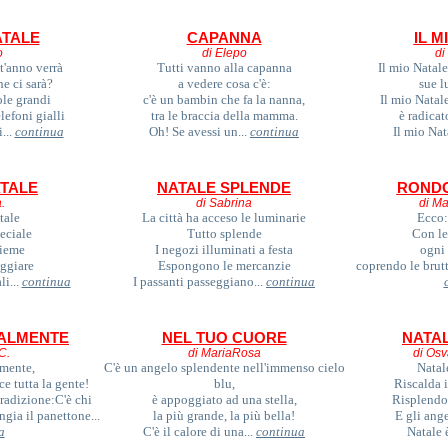
TALE
CAPANNA
IL M
o
di Elepo
di
'anno verrà
Tutti vanno alla capanna
Il mio Natale
he ci sarà?
a vedere cosa c'è:
sue l
le grandi
c'è un bambin che fa la nanna,
Il mio Natal
lefoni gialli
tra le braccia della mamma.
è radicat
...
continua
Oh! Se avessi un...
continua
Il mio Nat
TALE
NATALE SPLENDE
RONDO
.
di Sabrina
di Ma
tale
La città ha acceso le luminarie
Ecco:
peciale
Tutto splende
Con le
sieme
I negozi illuminati a festa
ogni
ggiare
Espongono le mercanzie
coprendo le brutt
li...
continua
I passanti passeggiano...
continua
NALMENTE
NEL TUO CUORE
NATAL
C.
di MariaRosa
di Osv
lmente,
C'è un angelo splendente nell'immenso cielo
Natal
ce tutta la gente!
blu,
Riscalda i
tradizione:C'è chi
è appoggiato ad una stella,
Risplendon
gia il panettone...
la più grande, la più bella!
E gli ang
a
C'è il calore di una...
continua
Natale 