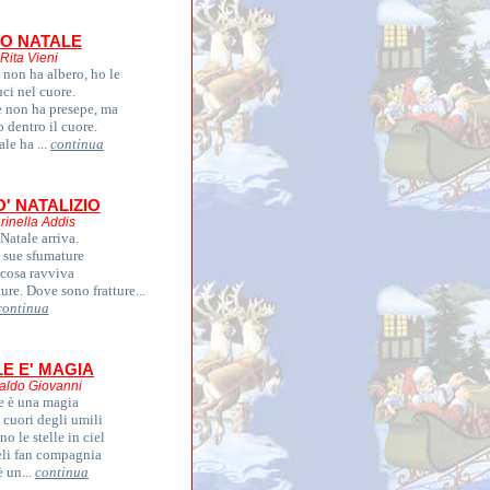
IO NATALE
 Rita Vieni
 non ha albero, ho le
uci nel cuore.
e non ha presepe, ma
o dentro il cuore.
ale ha ...
continua
' NATALIZIO
rinella Addis
Natale arriva.
 sue sfumature
 cosa ravviva
ure. Dove sono fratture...
continua
E E' MAGIA
aldo Giovanni
e è una magia
 cuori degli umili
o le stelle in ciel
eli fan compagnia
è un...
continua