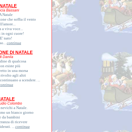
 NATALE
ucia Bassani
A Natale
one che soffia il vento
ll'amore...
 a viva voce...
 in ogni cuore!
E' nato!
so...
continua
ONE DI NATALE
di Danila
udine di qualcosa
on esiste più
tretto in una morsa
 rivolto agli altri
continuano a scendere. ...
continua
NATALE
audio Colombo
nevichi a Natale.
iamo un bianco giorno
 da bambini
eranza di ricevere
iderati. ...
continua