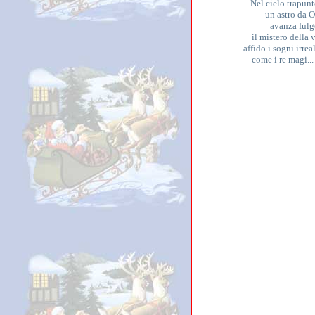
Nel cielo trapunt
un astro da O
avanza fulg
il mistero della v
affido i sogni irreal
come i re magi..